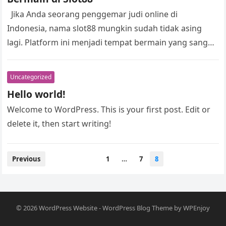
Jika Anda seorang penggemar judi online di
Indonesia, nama slot88 mungkin sudah tidak asing
lagi. Platform ini menjadi tempat bermain yang sangat
digemari oleh para pemain…
Uncategorized
Hello world!
Welcome to WordPress. This is your first post. Edit or
delete it, then start writing!
Posts
Previous
1
…
7
8
pagination
© 2026
WordPress Website
-
WordPress Blog Theme
by
WPEnjoy