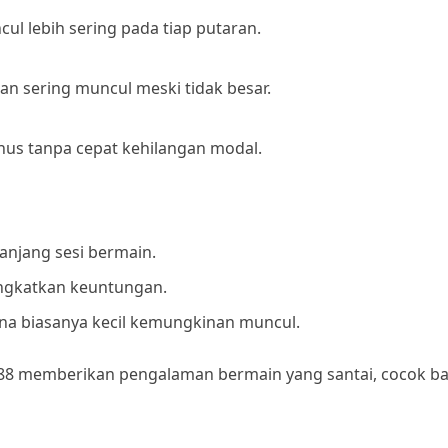
l lebih sering pada tiap putaran.
n sering muncul meski tidak besar.
onus tanpa cepat kehilangan modal.
njang sesi bermain.
ngkatkan keuntungan.
ena biasanya kecil kemungkinan muncul.
ord88 memberikan pengalaman bermain yang santai, cocok b