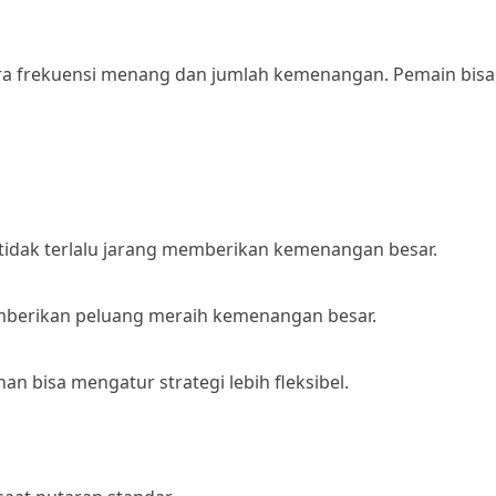
ntara frekuensi menang dan jumlah kemenangan. Pemain b
h
ga tidak terlalu jarang memberikan kemenangan besar.
mberikan peluang meraih kemenangan besar.
 bisa mengatur strategi lebih fleksibel.