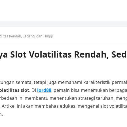
ilitas Rendah, Sedang, dan Tinggi
a Slot Volatilitas Rendah, Se
ntungan semata, tetapi juga memahami karakteristik permai
olatilitas slot
. Di
lord88
, pemain bisa menemukan berbagai j
erbedaan ini membantu menentukan strategi taruhan, men
tikel ini akan membahas edukasi mengenai slot volatilitas
n.