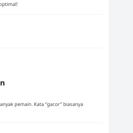
 optimal!
an
 banyak pemain. Kata “gacor” biasanya