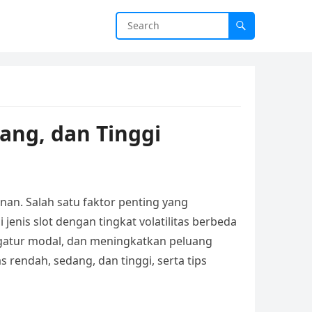
dang, dan Tinggi
nan. Salah satu faktor penting yang
enis slot dengan tingkat volatilitas berbeda
gatur modal, dan meningkatkan peluang
 rendah, sedang, dan tinggi, serta tips