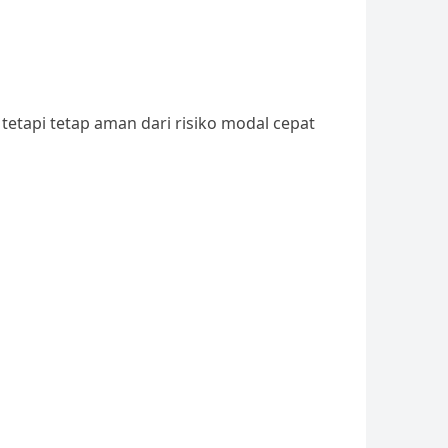
tetapi tetap aman dari risiko modal cepat