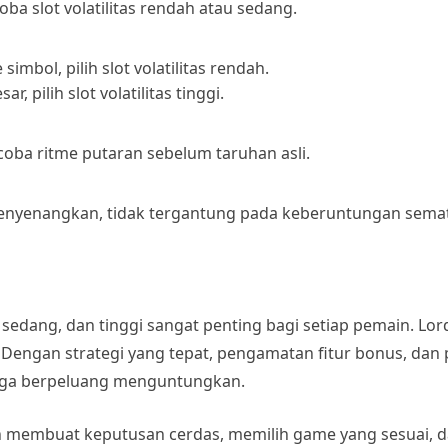
a slot volatilitas rendah atau sedang.
imbol, pilih slot volatilitas rendah.
, pilih slot volatilitas tinggi.
a ritme putaran sebelum taruhan asli.
menyenangkan, tidak tergantung pada keberuntungan sema
sedang, dan tinggi sangat penting bagi setiap pemain. Lor
 Dengan strategi yang tepat, pengamatan fitur bonus, dan
juga berpeluang menguntungkan.
n membuat keputusan cerdas, memilih game yang sesuai, d