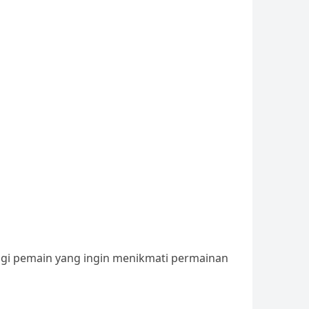
agi pemain yang ingin menikmati permainan