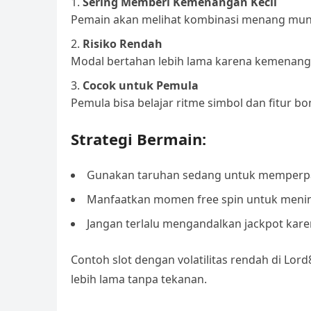
Sering Memberi Kemenangan Kecil
Pemain akan melihat kombinasi menang muncu
Risiko Rendah
Modal bertahan lebih lama karena kemenanga
Cocok untuk Pemula
Pemula bisa belajar ritme simbol dan fitur b
Strategi Bermain:
Gunakan taruhan sedang untuk memperpa
Manfaatkan momen free spin untuk meni
Jangan terlalu mengandalkan jackpot kar
Contoh slot dengan volatilitas rendah di L
lebih lama tanpa tekanan.