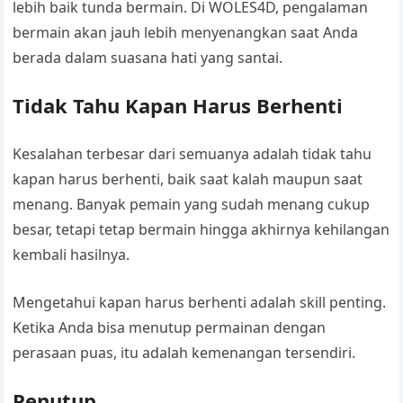
lebih baik tunda bermain. Di WOLES4D, pengalaman
bermain akan jauh lebih menyenangkan saat Anda
berada dalam suasana hati yang santai.
Tidak Tahu Kapan Harus Berhenti
Kesalahan terbesar dari semuanya adalah tidak tahu
kapan harus berhenti, baik saat kalah maupun saat
menang. Banyak pemain yang sudah menang cukup
besar, tetapi tetap bermain hingga akhirnya kehilangan
kembali hasilnya.
Mengetahui kapan harus berhenti adalah skill penting.
Ketika Anda bisa menutup permainan dengan
perasaan puas, itu adalah kemenangan tersendiri.
Penutup