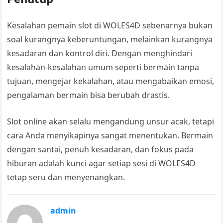
Kesalahan pemain slot di WOLES4D sebenarnya bukan
soal kurangnya keberuntungan, melainkan kurangnya
kesadaran dan kontrol diri. Dengan menghindari
kesalahan-kesalahan umum seperti bermain tanpa
tujuan, mengejar kekalahan, atau mengabaikan emosi,
pengalaman bermain bisa berubah drastis.
Slot online akan selalu mengandung unsur acak, tetapi
cara Anda menyikapinya sangat menentukan. Bermain
dengan santai, penuh kesadaran, dan fokus pada
hiburan adalah kunci agar setiap sesi di WOLES4D
tetap seru dan menyenangkan.
admin