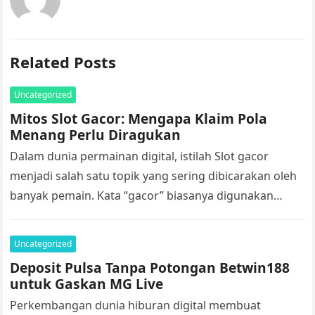
Related Posts
Uncategorized
Mitos Slot Gacor: Mengapa Klaim Pola
Menang Perlu Diragukan
Dalam dunia permainan digital, istilah Slot gacor
menjadi salah satu topik yang sering dibicarakan oleh
banyak pemain. Kata “gacor” biasanya digunakan
untuk menggambarkan kondisi ketika sebuah
permainan…
Uncategorized
Deposit Pulsa Tanpa Potongan Betwin188
untuk Gaskan MG Live
Perkembangan dunia hiburan digital membuat