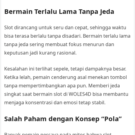
Bermain Terlalu Lama Tanpa Jeda
Slot dirancang untuk seru dan cepat, sehingga waktu
bisa terasa berlalu tanpa disadari. Bermain terlalu lama
tanpa jeda sering membuat fokus menurun dan
keputusan jadi kurang rasional.
Kesalahan ini terlihat sepele, tetapi dampaknya besar.
Ketika lelah, pemain cenderung asal menekan tombol
tanpa mempertimbangkan apa pun. Memberi jeda
singkat saat bermain slot di WOLES4D bisa membantu
menjaga konsentrasi dan emosi tetap stabil.
Salah Paham dengan Konsep “Pola”
Banyak pemain percaya pada mitos bahwa slot