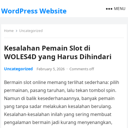
MENU
WordPress Website
Home
Uncategorized
Kesalahan Pemain Slot di
WOLES4D yang Harus Dihindari
Uncategorized
February 5, 2026
·
Comments off
Bermain slot online memang terlihat sederhana: pilih
permainan, pasang taruhan, lalu tekan tombol spin.
Namun di balik kesederhanaannya, banyak pemain
yang tanpa sadar melakukan kesalahan berulang.
Kesalahan-kesalahan inilah yang sering membuat
pengalaman bermain jadi kurang menyenangkan,