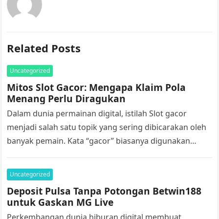
Related Posts
Uncategorized
Mitos Slot Gacor: Mengapa Klaim Pola
Menang Perlu Diragukan
Dalam dunia permainan digital, istilah Slot gacor
menjadi salah satu topik yang sering dibicarakan oleh
banyak pemain. Kata “gacor” biasanya digunakan
untuk menggambarkan kondisi ketika sebuah
permainan…
Uncategorized
Deposit Pulsa Tanpa Potongan Betwin188
untuk Gaskan MG Live
Perkembangan dunia hiburan digital membuat