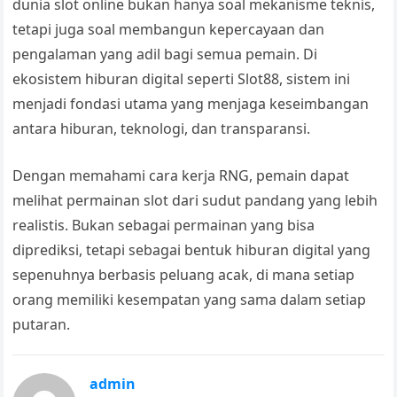
dunia slot online bukan hanya soal mekanisme teknis,
tetapi juga soal membangun kepercayaan dan
pengalaman yang adil bagi semua pemain. Di
ekosistem hiburan digital seperti
Slot88
, sistem ini
menjadi fondasi utama yang menjaga keseimbangan
antara hiburan, teknologi, dan transparansi.
Dengan memahami cara kerja RNG, pemain dapat
melihat permainan slot dari sudut pandang yang lebih
realistis. Bukan sebagai permainan yang bisa
diprediksi, tetapi sebagai bentuk hiburan digital yang
sepenuhnya berbasis peluang acak, di mana setiap
orang memiliki kesempatan yang sama dalam setiap
putaran.
admin