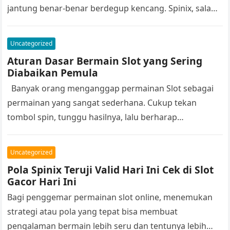
jantung benar-benar berdegup kencang. Spinix, salah
satu platform Salju88 online slot yang sedang…
Uncategorized
Aturan Dasar Bermain Slot yang Sering
Diabaikan Pemula
Banyak orang menganggap permainan Slot sebagai
permainan yang sangat sederhana. Cukup tekan
tombol spin, tunggu hasilnya, lalu berharap
mendapatkan https://avenuespregnancyclinic.com/con
tact-us/ kombinasi simbol yang menguntungkan.
Uncategorized
Namun sebenarnya, ada…
Pola Spinix Teruji Valid Hari Ini Cek di Slot
Gacor Hari Ini
Bagi penggemar permainan slot online, menemukan
strategi atau pola yang tepat bisa membuat
pengalaman bermain lebih seru dan tentunya lebih