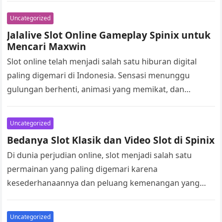
Uncategorized
Jalalive Slot Online Gameplay Spinix untuk
Mencari Maxwin
Slot online telah menjadi salah satu hiburan digital
paling digemari di Indonesia. Sensasi menunggu
gulungan berhenti, animasi yang memikat, dan
peluang memenangkan hadiah besar membuat
banyak pemain…
Uncategorized
Bedanya Slot Klasik dan Video Slot di Spinix
Di dunia perjudian online, slot menjadi salah satu
permainan yang paling digemari karena
kesederhanaannya dan peluang kemenangan yang
menarik. Namun, bagi para mahjong 2 pemain baru,
istilah…
Uncategorized